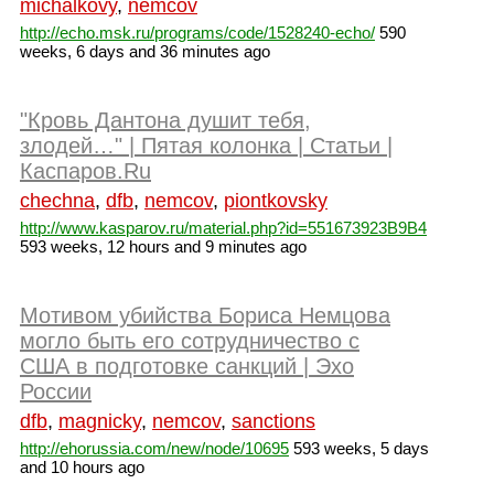
michalkovy
,
nemcov
http://echo.msk.ru/programs/code/1528240-echo/
590
weeks, 6 days and 36 minutes ago
"Кровь Дантона душит тебя,
злодей…" | Пятая колонка | Статьи |
Каспаров.Ru
chechna
,
dfb
,
nemcov
,
piontkovsky
http://www.kasparov.ru/material.php?id=551673923B9B4
593 weeks, 12 hours and 9 minutes ago
Мотивом убийства Бориса Немцова
могло быть его сотрудничество с
США в подготовке санкций | Эхо
России
dfb
,
magnicky
,
nemcov
,
sanctions
http://ehorussia.com/new/node/10695
593 weeks, 5 days
and 10 hours ago