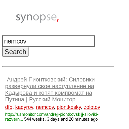
Андрей Пионтковский: Силовики
развернули свое наступление на
Кадырова и копят компромат на
Путина | Русский Монитор
dfb
,
kadyrov
,
nemcov
,
piontkosky
,
zolotov
http://rusmonitor.com/andrejj-piontkovskijj-siloviki-
razvern...
544 weeks, 3 days and 20 minutes ago