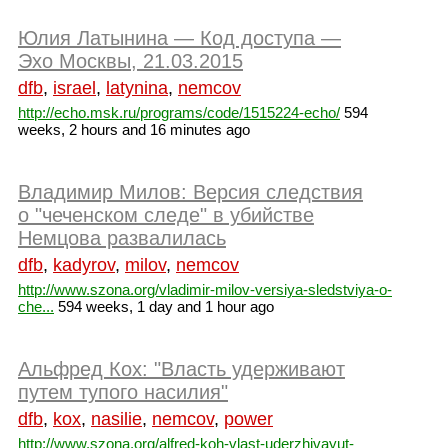
Юлия Латынина — Код доступа —
Эхо Москвы, 21.03.2015
dfb
,
israel
,
latynina
,
nemcov
http://echo.msk.ru/programs/code/1515224-echo/
594
weeks, 2 hours and 16 minutes ago
Владимир Милов: Версия следствия
о "чеченском следе" в убийстве
Немцова развалилась
dfb
,
kadyrov
,
milov
,
nemcov
http://www.szona.org/vladimir-milov-versiya-sledstviya-o-
che...
594 weeks, 1 day and 1 hour ago
Альфред Кох: "Власть удерживают
путем тупого насилия"
dfb
,
kox
,
nasilie
,
nemcov
,
power
http://www.szona.org/alfred-koh-vlast-uderzhivayut-