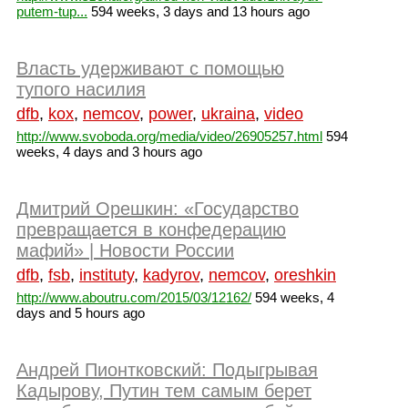
putem-tup...
594 weeks, 3 days and 13 hours ago
Власть удерживают с помощью
тупого насилия
dfb
,
kox
,
nemcov
,
power
,
ukraina
,
video
http://www.svoboda.org/media/video/26905257.html
594
weeks, 4 days and 3 hours ago
Дмитрий Орешкин: «Государство
превращается в конфедерацию
мафий» | Новости России
dfb
,
fsb
,
instituty
,
kadyrov
,
nemcov
,
oreshkin
http://www.aboutru.com/2015/03/12162/
594 weeks, 4
days and 5 hours ago
Андрей Пионтковский: Подыгрывая
Кадырову, Путин тем самым берет