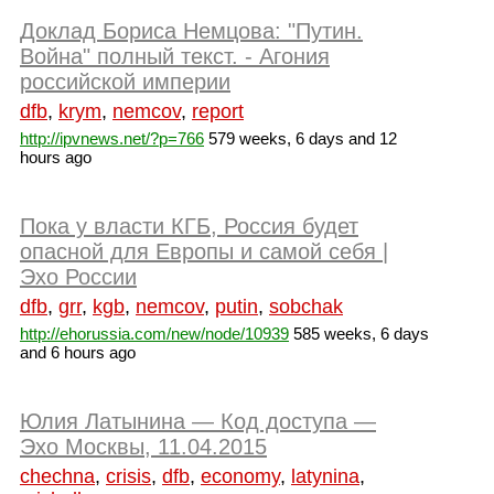
Доклад Бориса Немцова: "Путин.
Война" полный текст. - Агония
российской империи
dfb
,
krym
,
nemcov
,
report
http://ipvnews.net/?p=766
579 weeks, 6 days and 12
hours ago
Пока у власти КГБ, Россия будет
опасной для Европы и самой себя |
Эхо России
dfb
,
grr
,
kgb
,
nemcov
,
putin
,
sobchak
http://ehorussia.com/new/node/10939
585 weeks, 6 days
and 6 hours ago
Юлия Латынина — Код доступа —
Эхо Москвы, 11.04.2015
chechna
,
crisis
,
dfb
,
economy
,
latynina
,